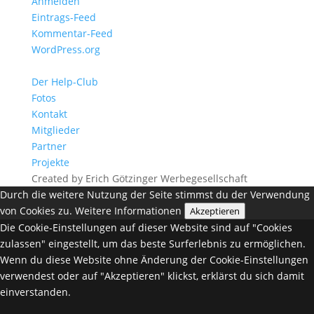
Anmelden
Eintrags-Feed
Kommentar-Feed
WordPress.org
Der Help-Club
Fotos
Kontakt
Mitglieder
Partner
Projekte
Created by Erich Götzinger Werbegesellschaft
Durch die weitere Nutzung der Seite stimmst du der Verwendung
von Cookies zu.
Weitere Informationen
Akzeptieren
Die Cookie-Einstellungen auf dieser Website sind auf "Cookies
zulassen" eingestellt, um das beste Surferlebnis zu ermöglichen.
Wenn du diese Website ohne Änderung der Cookie-Einstellungen
verwendest oder auf "Akzeptieren" klickst, erklärst du sich damit
einverstanden.