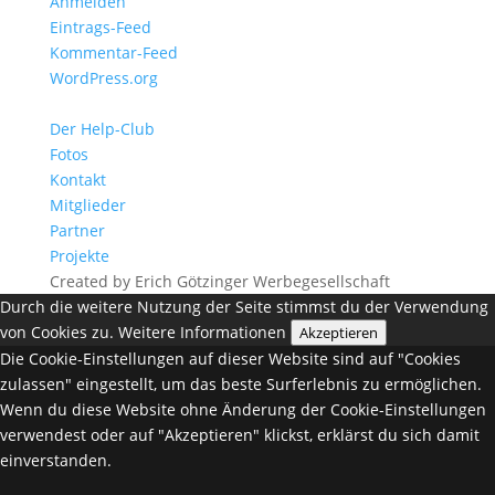
Anmelden
Eintrags-Feed
Kommentar-Feed
WordPress.org
Der Help-Club
Fotos
Kontakt
Mitglieder
Partner
Projekte
Created by Erich Götzinger Werbegesellschaft
Durch die weitere Nutzung der Seite stimmst du der Verwendung
von Cookies zu.
Weitere Informationen
Akzeptieren
Die Cookie-Einstellungen auf dieser Website sind auf "Cookies
zulassen" eingestellt, um das beste Surferlebnis zu ermöglichen.
Wenn du diese Website ohne Änderung der Cookie-Einstellungen
verwendest oder auf "Akzeptieren" klickst, erklärst du sich damit
einverstanden.