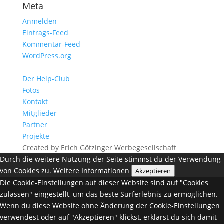
Meta
Anmelden
Eintrags-Feed
Kommentar-Feed
WordPress.org
Der Help-Club
Fotos
Kontakt
Mitglieder
Partner
Projekte
Created by Erich Götzinger Werbegesellschaft
Durch die weitere Nutzung der Seite stimmst du der Verwendung
von Cookies zu.
Weitere Informationen
Akzeptieren
Die Cookie-Einstellungen auf dieser Website sind auf "Cookies
zulassen" eingestellt, um das beste Surferlebnis zu ermöglichen.
Wenn du diese Website ohne Änderung der Cookie-Einstellungen
verwendest oder auf "Akzeptieren" klickst, erklärst du sich damit