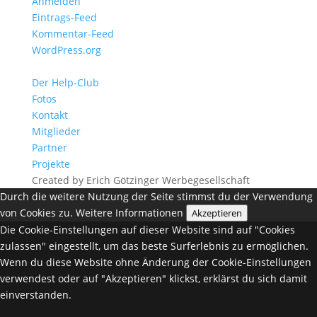
Anmelden
Eintrags-Feed
Kommentar-Feed
WordPress.org
Der Help-Club
Fotos
Kontakt
Mitglieder
Partner
Projekte
Created by Erich Götzinger Werbegesellschaft
Durch die weitere Nutzung der Seite stimmst du der Verwendung
von Cookies zu.
Weitere Informationen
Akzeptieren
Die Cookie-Einstellungen auf dieser Website sind auf "Cookies
zulassen" eingestellt, um das beste Surferlebnis zu ermöglichen.
Wenn du diese Website ohne Änderung der Cookie-Einstellungen
verwendest oder auf "Akzeptieren" klickst, erklärst du sich damit
einverstanden.