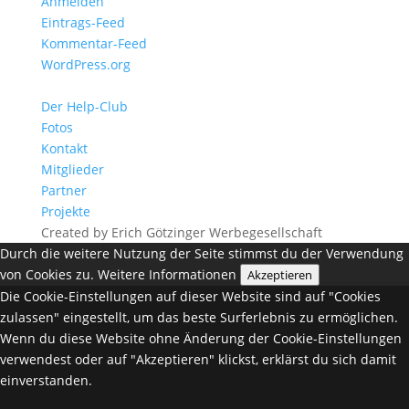
Anmelden
Eintrags-Feed
Kommentar-Feed
WordPress.org
Der Help-Club
Fotos
Kontakt
Mitglieder
Partner
Projekte
Created by Erich Götzinger Werbegesellschaft
Durch die weitere Nutzung der Seite stimmst du der Verwendung
von Cookies zu.
Weitere Informationen
Akzeptieren
Die Cookie-Einstellungen auf dieser Website sind auf "Cookies
zulassen" eingestellt, um das beste Surferlebnis zu ermöglichen.
Wenn du diese Website ohne Änderung der Cookie-Einstellungen
verwendest oder auf "Akzeptieren" klickst, erklärst du sich damit
einverstanden.