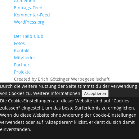
Anmelden
Eintrags-Feed
Kommentar-Feed
WordPress.org
Der Help-Club
Fotos
Kontakt
Mitglieder
Partner
Projekte
Created by Erich Götzinger Werbegesellschaft
Durch die weitere Nutzung der Seite stimmst du der Verwendung
von Cookies zu.
Weitere Informationen
Akzeptieren
Die Cookie-Einstellungen auf dieser Website sind auf "Cookies
zulassen" eingestellt, um das beste Surferlebnis zu ermöglichen.
Wenn du diese Website ohne Änderung der Cookie-Einstellungen
verwendest oder auf "Akzeptieren" klickst, erklärst du sich damit
einverstanden.