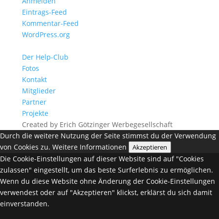
Anmelden
Eintrags-Feed
Kommentar-Feed
WordPress.org
Der Help-Club
Fotos
Kontakt
Mitglieder
Partner
Projekte
Created by Erich Götzinger Werbegesellschaft
Durch die weitere Nutzung der Seite stimmst du der Verwendung
von Cookies zu.
Weitere Informationen
Akzeptieren
Die Cookie-Einstellungen auf dieser Website sind auf "Cookies
zulassen" eingestellt, um das beste Surferlebnis zu ermöglichen.
Wenn du diese Website ohne Änderung der Cookie-Einstellungen
verwendest oder auf "Akzeptieren" klickst, erklärst du sich damit
einverstanden.