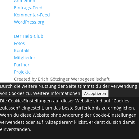
Anmelden
Eintrags-Feed
Kommentar-Feed
WordPress.org
Der Help-Club
Fotos
Kontakt
Mitglieder
Partner
Projekte
Created by Erich Götzinger Werbegesellschaft
Durch die weitere Nutzung der Seite stimmst du der Verwendung
von Cookies zu.
Weitere Informationen
Akzeptieren
Die Cookie-Einstellungen auf dieser Website sind auf "Cookies
zulassen" eingestellt, um das beste Surferlebnis zu ermöglichen.
Wenn du diese Website ohne Änderung der Cookie-Einstellungen
verwendest oder auf "Akzeptieren" klickst, erklärst du sich damit
einverstanden.