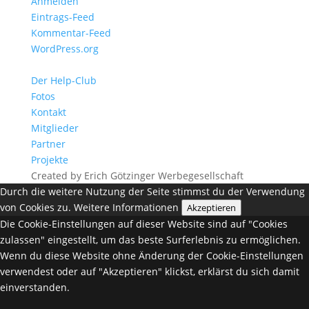
Anmelden
Eintrags-Feed
Kommentar-Feed
WordPress.org
Der Help-Club
Fotos
Kontakt
Mitglieder
Partner
Projekte
Created by Erich Götzinger Werbegesellschaft
Durch die weitere Nutzung der Seite stimmst du der Verwendung
von Cookies zu.
Weitere Informationen
Akzeptieren
Die Cookie-Einstellungen auf dieser Website sind auf "Cookies
zulassen" eingestellt, um das beste Surferlebnis zu ermöglichen.
Wenn du diese Website ohne Änderung der Cookie-Einstellungen
verwendest oder auf "Akzeptieren" klickst, erklärst du sich damit
einverstanden.