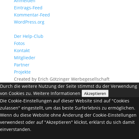
Anmelden
Eintrags-Feed
Kommentar-Feed
WordPress.org
Der Help-Club
Fotos
Kontakt
Mitglieder
Partner
Projekte
Created by Erich Götzinger Werbegesellschaft
Durch die weitere Nutzung der Seite stimmst du der Verwendung
von Cookies zu.
Weitere Informationen
Akzeptieren
Die Cookie-Einstellungen auf dieser Website sind auf "Cookies
zulassen" eingestellt, um das beste Surferlebnis zu ermöglichen.
Wenn du diese Website ohne Änderung der Cookie-Einstellungen
verwendest oder auf "Akzeptieren" klickst, erklärst du sich damit
einverstanden.