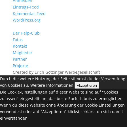
Anmelden
Eintrags-Feed
Kommentar-Feed
WordPress.org
Der Help-Club
Fotos
Kontakt
Mitglieder
Partner
Projekte
Created by Erich Götzinger Werbegesellschaft
Durch die weitere Nutzung der Seite stimmst du der Verwendung
von Cookies zu.
Weitere Informationen
Akzeptieren
Die Cookie-Einstellungen auf dieser Website sind auf "Cookies
zulassen" eingestellt, um das beste Surferlebnis zu ermöglichen.
Wenn du diese Website ohne Änderung der Cookie-Einstellungen
verwendest oder auf "Akzeptieren" klickst, erklärst du sich damit
einverstanden.