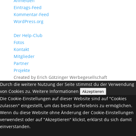
Anmelden
Eintrags-Feed
Kommentar-Feed
WordPress.org
Der Help-Club
Fotos
Kontakt
Mitglieder
Partner
Projekte
Created by Erich Götzinger Werbegesellschaft
Durch die weitere Nutzung der Seite stimmst du der Verwendung
von Cookies zu.
Weitere Informationen
Akzeptieren
Die Cookie-Einstellungen auf dieser Website sind auf "Cookies
zulassen" eingestellt, um das beste Surferlebnis zu ermöglichen.
Wenn du diese Website ohne Änderung der Cookie-Einstellungen
verwendest oder auf "Akzeptieren" klickst, erklärst du sich damit
einverstanden.