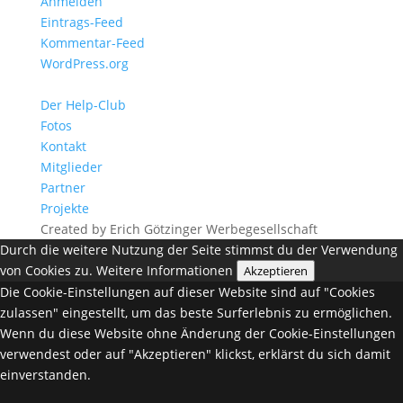
Anmelden
Eintrags-Feed
Kommentar-Feed
WordPress.org
Der Help-Club
Fotos
Kontakt
Mitglieder
Partner
Projekte
Created by Erich Götzinger Werbegesellschaft
Durch die weitere Nutzung der Seite stimmst du der Verwendung
von Cookies zu.
Weitere Informationen
Akzeptieren
Die Cookie-Einstellungen auf dieser Website sind auf "Cookies
zulassen" eingestellt, um das beste Surferlebnis zu ermöglichen.
Wenn du diese Website ohne Änderung der Cookie-Einstellungen
verwendest oder auf "Akzeptieren" klickst, erklärst du sich damit
einverstanden.