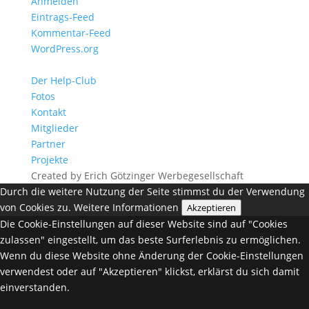
Anmelden
Eintrags-Feed
Kommentar-Feed
WordPress.org
Der Help-Club
Fotos
Kontakt
Mitglieder
Partner
Projekte
Created by Erich Götzinger Werbegesellschaft
Durch die weitere Nutzung der Seite stimmst du der Verwendung
von Cookies zu.
Weitere Informationen
Akzeptieren
Die Cookie-Einstellungen auf dieser Website sind auf "Cookies
zulassen" eingestellt, um das beste Surferlebnis zu ermöglichen.
Wenn du diese Website ohne Änderung der Cookie-Einstellungen
verwendest oder auf "Akzeptieren" klickst, erklärst du sich damit
einverstanden.