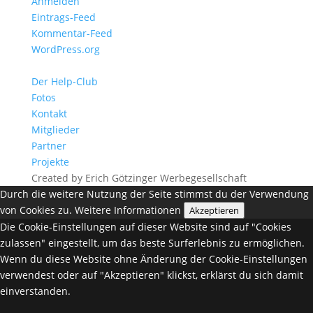
Anmelden
Eintrags-Feed
Kommentar-Feed
WordPress.org
Der Help-Club
Fotos
Kontakt
Mitglieder
Partner
Projekte
Created by Erich Götzinger Werbegesellschaft
Durch die weitere Nutzung der Seite stimmst du der Verwendung
von Cookies zu.
Weitere Informationen
Akzeptieren
Die Cookie-Einstellungen auf dieser Website sind auf "Cookies
zulassen" eingestellt, um das beste Surferlebnis zu ermöglichen.
Wenn du diese Website ohne Änderung der Cookie-Einstellungen
verwendest oder auf "Akzeptieren" klickst, erklärst du sich damit
einverstanden.