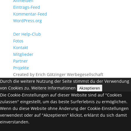
Anmelden
Eintrags-Feed
Kommentar-Feed
WordPress.org
Der Help-Club
Fotos
Kontakt
Mitglieder
Partner
Projekte
Created by Erich Götzinger Werbegesellschaft
Durch die weitere Nutzung der Seite stimmst du der Verwendung
von Cookies zu.
Weitere Informationen
Akzeptieren
Die Cookie-Einstellungen auf dieser Website sind auf "Cookies
zulassen" eingestellt, um das beste Surferlebnis zu ermöglichen.
Wenn du diese Website ohne Änderung der Cookie-Einstellungen
verwendest oder auf "Akzeptieren" klickst, erklärst du sich damit
einverstanden.