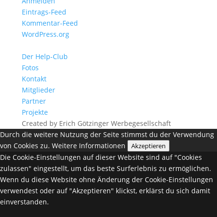
Anmelden
Eintrags-Feed
Kommentar-Feed
WordPress.org
Der Help-Club
Fotos
Kontakt
Mitglieder
Partner
Projekte
Created by Erich Götzinger Werbegesellschaft
Durch die weitere Nutzung der Seite stimmst du der Verwendung
von Cookies zu.
Weitere Informationen
Akzeptieren
Die Cookie-Einstellungen auf dieser Website sind auf "Cookies
zulassen" eingestellt, um das beste Surferlebnis zu ermöglichen.
Wenn du diese Website ohne Änderung der Cookie-Einstellungen
verwendest oder auf "Akzeptieren" klickst, erklärst du sich damit
einverstanden.