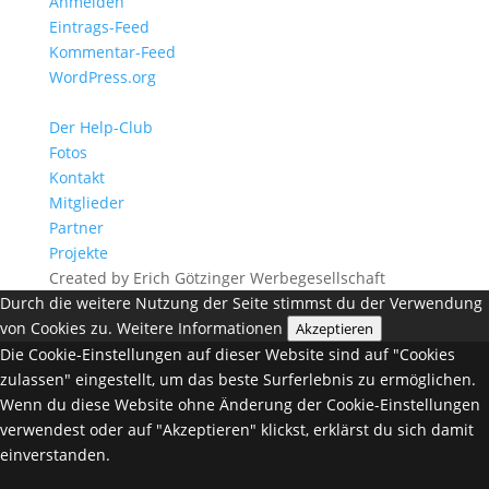
Anmelden
Eintrags-Feed
Kommentar-Feed
WordPress.org
Der Help-Club
Fotos
Kontakt
Mitglieder
Partner
Projekte
Created by Erich Götzinger Werbegesellschaft
Durch die weitere Nutzung der Seite stimmst du der Verwendung
von Cookies zu.
Weitere Informationen
Akzeptieren
Die Cookie-Einstellungen auf dieser Website sind auf "Cookies
zulassen" eingestellt, um das beste Surferlebnis zu ermöglichen.
Wenn du diese Website ohne Änderung der Cookie-Einstellungen
verwendest oder auf "Akzeptieren" klickst, erklärst du sich damit
einverstanden.