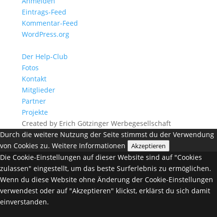
Anmelden
Eintrags-Feed
Kommentar-Feed
WordPress.org
Der Help-Club
Fotos
Kontakt
Mitglieder
Partner
Projekte
Created by Erich Götzinger Werbegesellschaft
Durch die weitere Nutzung der Seite stimmst du der Verwendung
von Cookies zu.
Weitere Informationen
Akzeptieren
Die Cookie-Einstellungen auf dieser Website sind auf "Cookies
zulassen" eingestellt, um das beste Surferlebnis zu ermöglichen.
Wenn du diese Website ohne Änderung der Cookie-Einstellungen
verwendest oder auf "Akzeptieren" klickst, erklärst du sich damit
einverstanden.