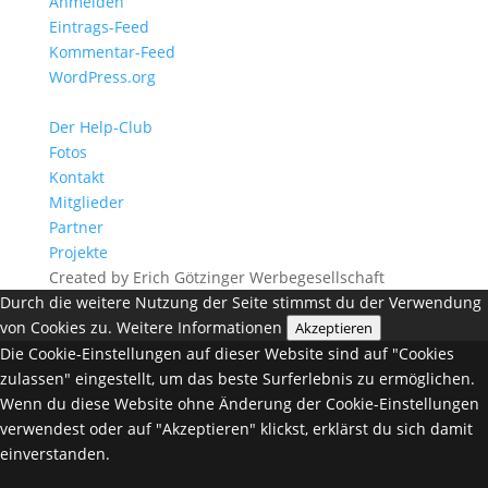
Anmelden
Eintrags-Feed
Kommentar-Feed
WordPress.org
Der Help-Club
Fotos
Kontakt
Mitglieder
Partner
Projekte
Created by Erich Götzinger Werbegesellschaft
Durch die weitere Nutzung der Seite stimmst du der Verwendung
von Cookies zu.
Weitere Informationen
Akzeptieren
Die Cookie-Einstellungen auf dieser Website sind auf "Cookies
zulassen" eingestellt, um das beste Surferlebnis zu ermöglichen.
Wenn du diese Website ohne Änderung der Cookie-Einstellungen
verwendest oder auf "Akzeptieren" klickst, erklärst du sich damit
einverstanden.