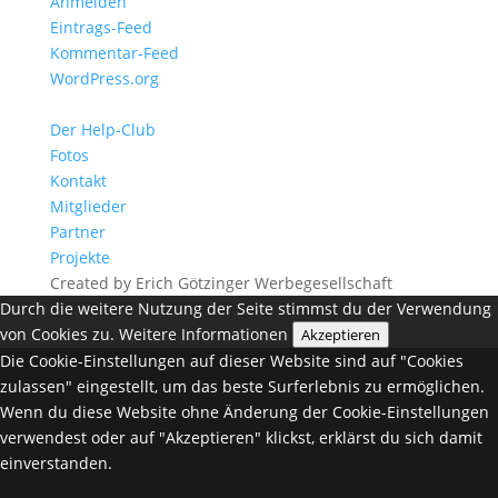
Anmelden
Eintrags-Feed
Kommentar-Feed
WordPress.org
Der Help-Club
Fotos
Kontakt
Mitglieder
Partner
Projekte
Created by Erich Götzinger Werbegesellschaft
Durch die weitere Nutzung der Seite stimmst du der Verwendung
von Cookies zu.
Weitere Informationen
Akzeptieren
Die Cookie-Einstellungen auf dieser Website sind auf "Cookies
zulassen" eingestellt, um das beste Surferlebnis zu ermöglichen.
Wenn du diese Website ohne Änderung der Cookie-Einstellungen
verwendest oder auf "Akzeptieren" klickst, erklärst du sich damit
einverstanden.