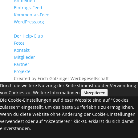
Anmelden
Eintrags-Feed
Kommentar-Feed
WordPress.org
Der Help-Club
Fotos
Kontakt
Mitglieder
Partner
Projekte
Created by Erich Götzinger Werbegesellschaft
Durch die weitere Nutzung der Seite stimmst du der Verwendung
von Cookies zu.
Weitere Informationen
Akzeptieren
Die Cookie-Einstellungen auf dieser Website sind auf "Cookies
zulassen" eingestellt, um das beste Surferlebnis zu ermöglichen.
Wenn du diese Website ohne Änderung der Cookie-Einstellungen
verwendest oder auf "Akzeptieren" klickst, erklärst du sich damit
einverstanden.